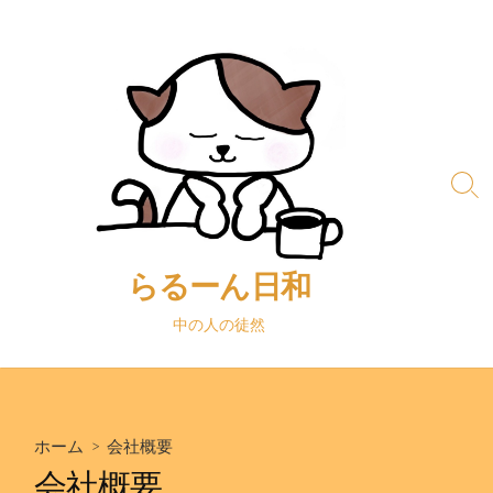
コ
ン
テ
ン
ツ
へ
ス
検
キ
索
ッ
切
り
プ
替
らるーん日和
え
中の人の徒然
ホーム
> 会社概要
会社概要