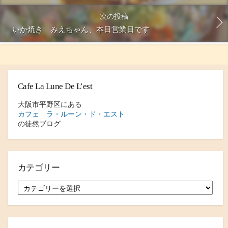
次の投稿
いか焼き みえちゃん、本日営業日です
Cafe La Lune De L’est
大阪市平野区にある
カフェ ラ・ルーン・ド・エスト
の徒然ブログ
カテゴリー
カ
テ
ゴ
リ
ー