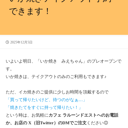
できます！
公
2025年12月5日
開
日
いよいよ明日、「いか焼き みえちゃん」のプレオープンで
す。
いか焼きは、テイクアウトのみのご利用もできます♪
ただ、イカ焼きのご提供に少しお時間を頂戴するので
「買って帰りたいけど、待つのがなぁ…」
「焼きたてをすぐに持って帰りたい！」
という時は、お気軽に
カフェ ラルーンドエストへのお電話
か、お店の X（旧Twitter）のDMでご注文
ください😊