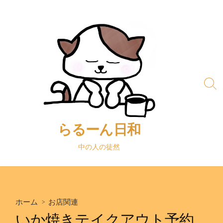
コ
ン
テ
ン
ツ
へ
ス
検
キ
索
ッ
切
り
プ
替
らるーん日和
え
中の人の徒然
ホーム
>
お店関連
いか焼きテイクアウト予約