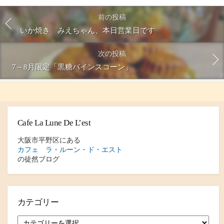
前の投稿
いか焼き みえちゃん、本日営業日です
次の投稿
7～8月限定「黒糖パインスコーン」
Cafe La Lune De L’est
大阪市平野区にある
カフェ ラ・ルーン・ド・エスト
の徒然ブログ
カテゴリー
カ