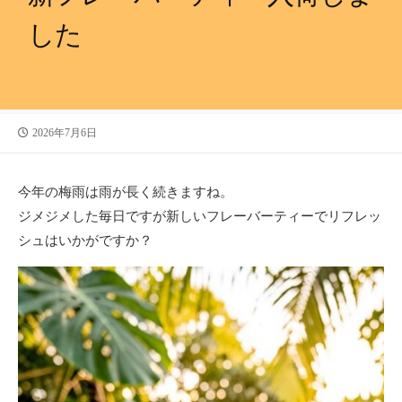
した
公
2026年7月6日
開
日
今年の梅雨は雨が長く続きますね。
ジメジメした毎日ですが新しいフレーバーティーでリフレッ
シュはいかがですか？