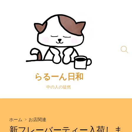
コ
ン
テ
ン
ツ
へ
ス
検
キ
索
ッ
切
り
プ
替
らるーん日和
え
中の人の徒然
ホーム
>
お店関連
新フレーバーティー入荷しま