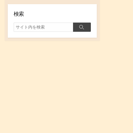
イ
ブ
検索
検
検
索
索