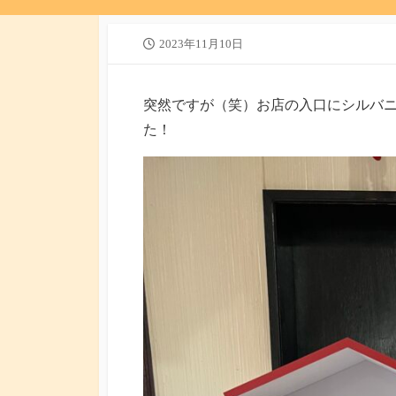
公
2023年11月10日
開
日
突然ですが（笑）お店の入口にシルバ
た！