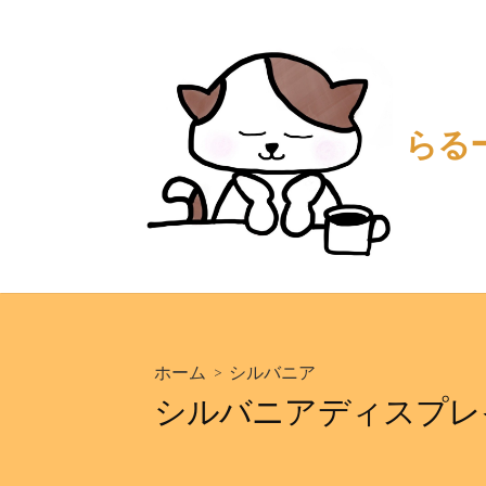
コ
ン
テ
ン
ツ
らる
へ
ス
キ
ッ
プ
ホーム
>
シルバニア
シルバニアディスプレ