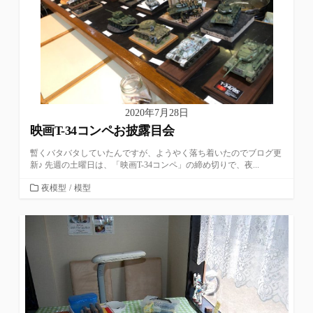
2020年7月28日
映画T-34コンペお披露目会
暫くバタバタしていたんですが、ようやく落ち着いたのでブログ更
新♪ 先週の土曜日は、「映画T-34コンペ」の締め切りで、夜...
カ
夜模型
/
模型
テ
ゴ
リ
ー