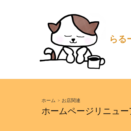
コ
ン
テ
ン
ツ
らる
へ
ス
キ
ッ
プ
ホーム
>
お店関連
ホームページリニュー