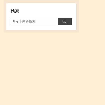
イ
ブ
検索
検
検
索
索