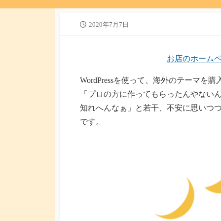
公
2020年7月7日
開
日
お店のホーム
WordPressを使って、海外のテーマ
「プロの方に作ってもらったんやない
知れへんなぁ」と若干、不安に思いつ
です。