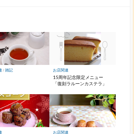
連
/
雑記
お店関連
15周年記念限定メニュー
「復刻ラルーンカステラ」
連
お店関連