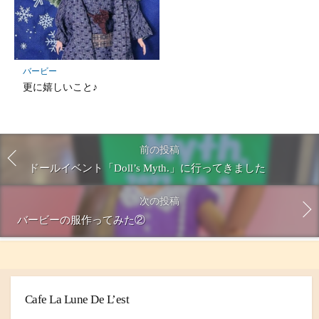
バービー
更に嬉しいこと♪
前の投稿
ドールイベント「Doll’s Myth.」に行ってきました
次の投稿
バービーの服作ってみた②
Cafe La Lune De L’est