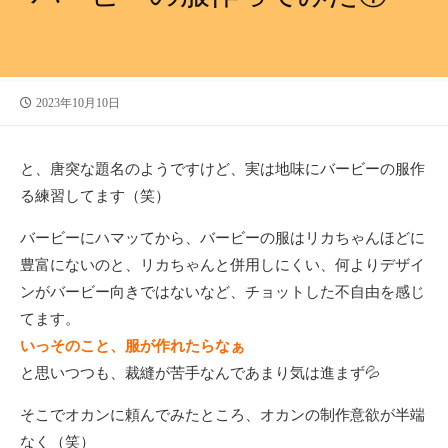
公
2023年10月10日
開
日
と、唐突な題名のようですけど、実は地味にバービーの服作
る練習してます（笑）
バービーにハマッてから、バービーの服はリカちゃんほどに
豊富にないのと、リカちゃんと併用しにくい、何よりデザイ
ンがバービー向きではないなど、チョットした不自由を感じ
てます。
いっそのこと、服が作れたらなぁ
と思いつつも、裁縫が苦手なんであまり気は進まず💦
そこでオカンに頼んでみたところ、オカンの制作意欲が半端
なく（笑）