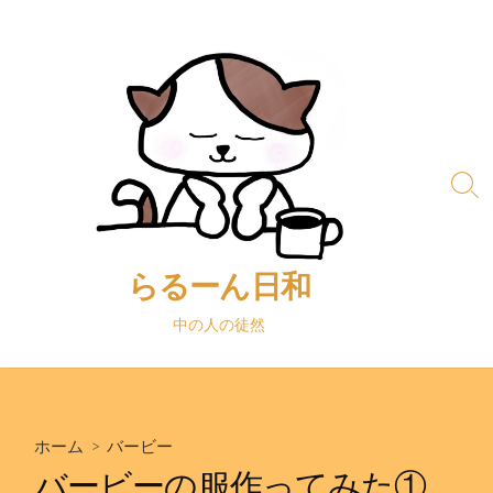
コ
ン
テ
ン
ツ
へ
ス
検
キ
索
ッ
切
り
プ
替
らるーん日和
え
中の人の徒然
ホーム
>
バービー
バービーの服作ってみた①