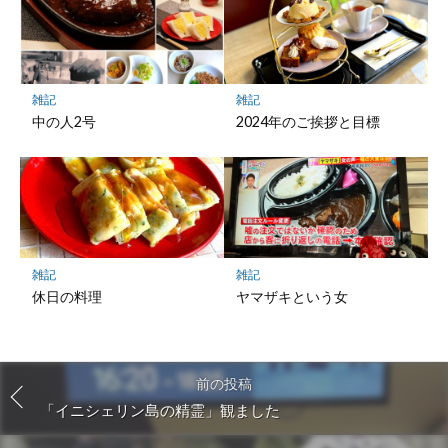
雑記
雑記
中の人2号
2024年のご挨拶と目標
雑記
雑記
休日の料理
ヤマザキという女
前の投稿
「イニシェリン島の精霊」観ました