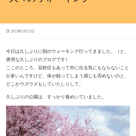
公
2023年3月21日
開
日
今日は久しぶりに朝のウォーキング行ってきました。（と、
唐突な久しぶりのブログです）
ここのところ、花粉症もあって外に出る気にもならないこと
が多いんですけど、体が鈍ってしまう感じも否めないのと、
どこかウズウズもしていたしりして。
久しぶりの公園は、すっかり春めいていました。