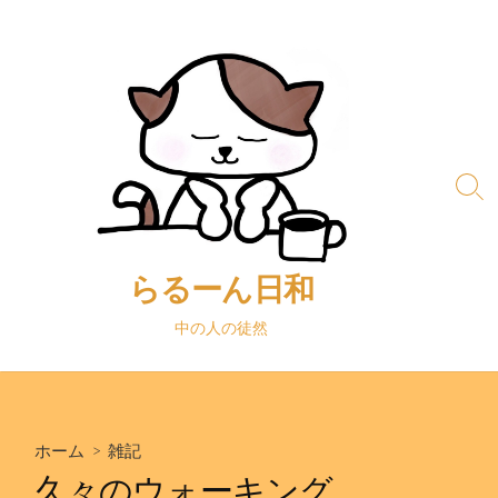
コ
ン
テ
ン
ツ
へ
ス
検
キ
索
ッ
切
り
プ
替
らるーん日和
え
中の人の徒然
ホーム
>
雑記
久々のウォーキング