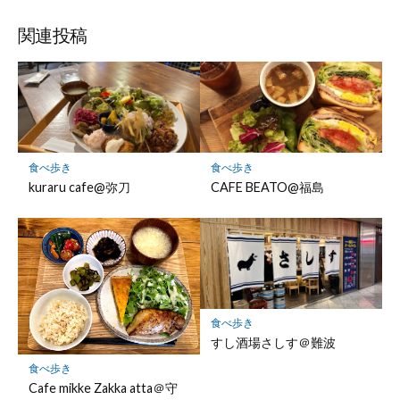
関連投稿
食べ歩き
食べ歩き
kuraru cafe@弥刀
CAFE BEATO@福島
食べ歩き
すし酒場さしす＠難波
食べ歩き
Cafe mikke Zakka atta＠守