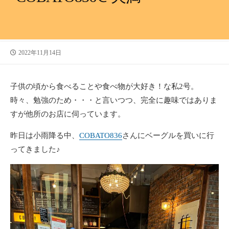
公
2022年11月14日
開
日
子供の頃から食べることや食べ物が大好き！な私2号。
時々、勉強のため・・・と言いつつ、完全に趣味ではありま
すが他所のお店に伺っています。
昨日は小雨降る中、
COBATO836
さんにベーグルを買いに行
ってきました♪