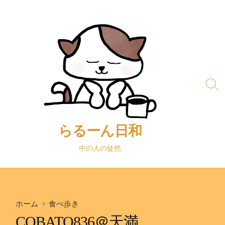
コ
ン
テ
ン
ツ
へ
ス
検
キ
索
ッ
切
り
プ
替
らるーん日和
え
中の人の徒然
ホーム
>
食べ歩き
COBATO836＠天満