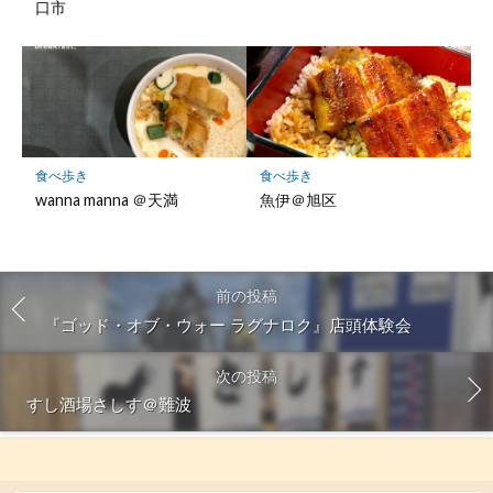
口市
食べ歩き
食べ歩き
wanna manna ＠天満
魚伊＠旭区
前の投稿
『ゴッド・オブ・ウォー ラグナロク』店頭体験会
次の投稿
すし酒場さしす＠難波